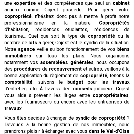
une
expertise
et des compétences que seul un
cabinet
aguerri comme Cojest possède. Pour gérer votre
copropriété
, n’hésitez donc pas à mettre à profit notre
professionnalisme en la matière.
Copropriétés
d’habitation, résidences étudiantes, résidences de
tourisme... Quel que soit le type de
copropriété
ou le
nombre de
lots
à gérer, Cojest est le syndic de la situation.
Notre
agence
veille au bon fonctionnement de vos
biens
immobiliers
sur tous les plans. Nous organisons
notamment vos
assemblées générales
, nous occupons
des
procédures
de
recouvrement
et autres, veillons à la
bonne application du règlement de
copropriété
, tenons la
comptabilité
, suivons le
budget
pour les
travaux
d’entretien, etc. À travers des
conseils
judicieux, Cojest
vous aide à prévenir les litiges entre
copropriétaires
,
avec les fournisseurs ou encore avec les entreprises de
travaux
.
Vous êtes décidés à changer de
syndic de copropriété
?
Dévoués à la bonne gestion de nos immeubles, nous
prendrons plaisir à échanger avec vous
dans le Val-d'Oise