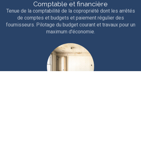
Comptable et financière
Tenue de la comptabilité de la copropriété dont les arrêtés
de comptes et budgets et paiement régulier des
fournisseurs. Pilotage du budget courant et travaux pour un
maximum d'économie.
Technique
Interventions courantes et entretien rigoureux de la
copropriété. Travaux d'entretien, études et gros travaux.
Nous sollicitons les aides et ouvertures de crédits
nécessaires au financement.