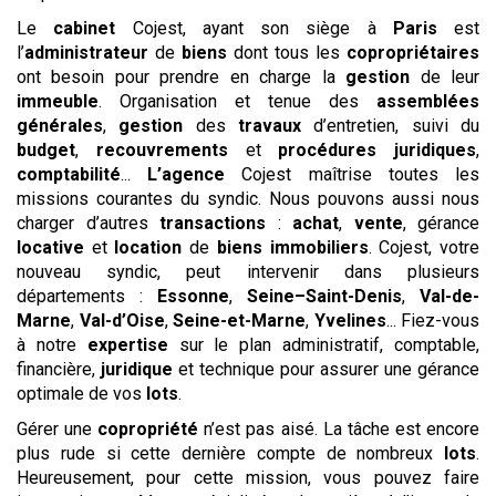
Le
cabinet
Cojest, ayant son siège à
Paris
est
l’
administrateur
de
biens
dont tous les
copropriétaires
ont besoin pour prendre en charge la
gestion
de leur
immeuble
. Organisation et tenue des
assemblées
générales
,
gestion
des
travaux
d’entretien, suivi du
budget
,
recouvrements
et
procédures
juridiques
,
comptabilité
...
L’agence
Cojest maîtrise toutes les
missions courantes du syndic. Nous pouvons aussi nous
charger d’autres
transactions
:
achat
,
vente
, gérance
locative
et
location
de
biens
immobiliers
. Cojest, votre
nouveau syndic, peut intervenir dans plusieurs
départements :
Essonne
,
Seine–Saint-Denis
,
Val-de-
Marne
,
Val-d’Oise
,
Seine-et-Marne
,
Yvelines
... Fiez-vous
à notre
expertise
sur le plan administratif, comptable,
financière,
juridique
et technique pour assurer une gérance
optimale de vos
lots
.
Gérer une
copropriété
n’est pas aisé. La tâche est encore
plus rude si cette dernière compte de nombreux
lots
.
Heureusement, pour cette mission, vous pouvez faire