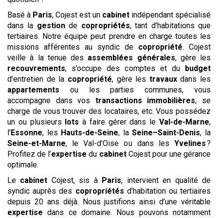
Basé à
Paris
, Cojest est un
cabinet
indépendant spécialisé
dans la
gestion
de
copropriétés
, tant d’habitations que
tertiaires. Notre équipe peut prendre en charge toutes les
missions afférentes au syndic de
copropriété
. Cojest
veille à la tenue des
assemblées générales
, gère les
recouvrements
, s’occupe des comptes et du
budget
d’entretien de la
copropriété
, gère les
travaux
dans les
appartements
ou les parties communes, vous
accompagne dans vos
transactions
immobilières
, se
charge de vous trouver des locataires, etc. Vous possédez
un ou plusieurs
lots
à faire gérer dans le
Val-de-Marne
,
l’
Essonne
, les
Hauts-de-Seine
, la
Seine–Saint-Denis
, la
Seine-et-Marne
, le Val-d’Oise ou dans les
Yvelines
?
Profitez de l’
expertise
du
cabinet
Cojest pour une gérance
optimale.
Le
cabinet
Cojest, sis à
Paris
, intervient en qualité de
syndic auprès des
copropriétés
d’habitation ou tertiaires
depuis 20 ans déjà. Nous justifions ainsi d’une véritable
expertise
dans ce domaine. Nous pouvons notamment