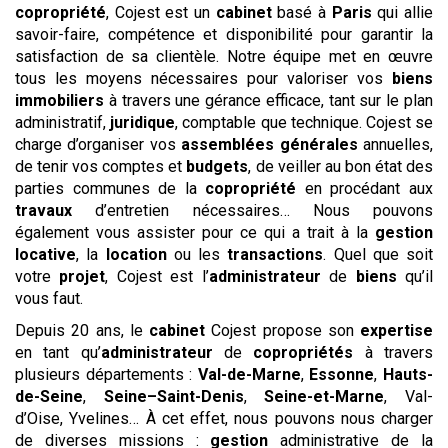
copropriété
, Cojest est un
cabinet
basé à
Paris
qui allie
savoir-faire, compétence et disponibilité pour garantir la
satisfaction de sa clientèle. Notre équipe met en œuvre
tous les moyens nécessaires pour valoriser vos
biens
immobiliers
à travers une gérance efficace, tant sur le plan
administratif,
juridique
, comptable que technique. Cojest se
charge d’organiser vos
assemblées générales
annuelles,
de tenir vos comptes et
budgets
, de veiller au bon état des
parties communes de la
copropriété
en procédant aux
travaux
d’entretien nécessaires… Nous pouvons
également vous assister pour ce qui a trait à la
gestion
locative
, la
location
ou les
transactions
. Quel que soit
votre
projet
, Cojest est l’
administrateur
de
biens
qu’il
vous faut.
Depuis 20 ans, le
cabinet
Cojest propose son
expertise
en tant qu’
administrateur
de
copropriétés
à travers
plusieurs départements :
Val-de-Marne
,
Essonne
,
Hauts-
de-Seine
,
Seine–Saint-Denis
,
Seine-et-Marne
, Val-
d’Oise, Yvelines… À cet effet, nous pouvons nous charger
de diverses missions :
gestion
administrative de la