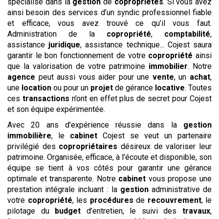
spécialise dans la
gestion
de
copropriétés
. Si vous avez
ainsi besoin des services d’un syndic professionnel fiable
et efficace, vous avez trouvé ce qu’il vous faut.
Administration de la
copropriété
,
comptabilité
,
assistance
juridique
, assistance technique... Cojest saura
garantir le bon fonctionnement de votre
copropriété
ainsi
que la valorisation de votre patrimoine
immobilier
. Notre
agence
peut aussi vous aider pour une
vente
, un
achat
,
une
location
ou pour un
projet
de gérance
locative
. Toutes
ces
transactions
n’ont en effet plus de secret pour Cojest
et son équipe expérimentée.
Avec 20 ans d’expérience réussie dans la
gestion
immobilière
, le
cabinet
Cojest se veut un partenaire
privilégié des
copropriétaires
désireux de valoriser leur
patrimoine. Organisée, efficace, à l’écoute et disponible, son
équipe se tient à vos côtés pour garantir une gérance
optimale et transparente. Notre
cabinet
vous propose une
prestation intégrale incluant : la
gestion
administrative de
votre
copropriété
, les
procédures
de
recouvrement
, le
pilotage du
budget
d’entretien, le suivi des
travaux
,