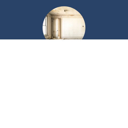
Technique
Interventions courantes et entretien rigoureux de la
copropriété. Travaux d'entretien, études et gros travaux.
Nous sollicitons les aides et ouvertures de crédits
nécessaires au financement.
Nos compétences pour les