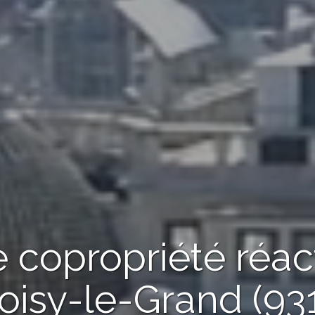
 copropriété réac
oisy-le-Grand (93