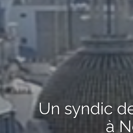
Un syndic de
à N