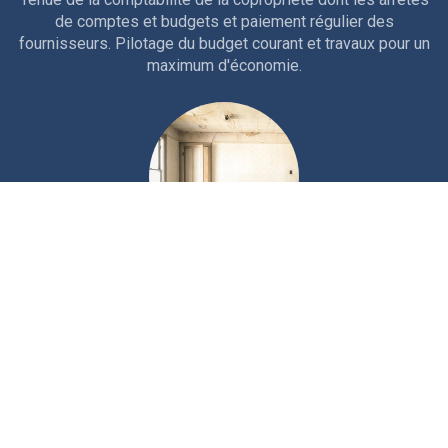
de comptes et budgets et paiement régulier des
fournisseurs. Pilotage du budget courant et travaux pour un
maximum d'économie.
Technique
Interventions courantes et entretien rigoureux de la
copropriété. Travaux d'entretien, études et gros travaux.
Nous sollicitons les aides et ouvertures de crédits
nécessaires au financement.