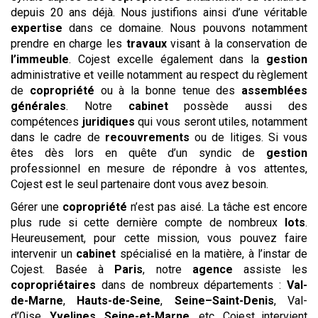
depuis 20 ans déjà. Nous justifions ainsi d’une véritable
expertise
dans ce domaine. Nous pouvons notamment
prendre en charge les
travaux
visant à la conservation de
l’immeuble
. Cojest excelle également dans la
gestion
administrative et veille notamment au respect du règlement
de
copropriété
ou à la bonne tenue des
assemblées
générales
. Notre
cabinet
possède aussi des
compétences
juridiques
qui vous seront utiles, notamment
dans le cadre de
recouvrements
ou de litiges. Si vous
êtes dès lors en quête d’un syndic de
gestion
professionnel en mesure de répondre à vos attentes,
Cojest est le seul partenaire dont vous avez besoin.
Gérer une
copropriété
n’est pas aisé. La tâche est encore
plus rude si cette dernière compte de nombreux
lots
.
Heureusement, pour cette mission, vous pouvez faire
intervenir un
cabinet
spécialisé en la matière, à l’instar de
Cojest. Basée à
Paris
, notre
agence
assiste les
copropriétaires
dans de nombreux départements :
Val-
de-Marne
,
Hauts-de-Seine
,
Seine–Saint-Denis
, Val-
d’0ise,
Yvelines
,
Seine-et-Marne
, etc. Cojest intervient