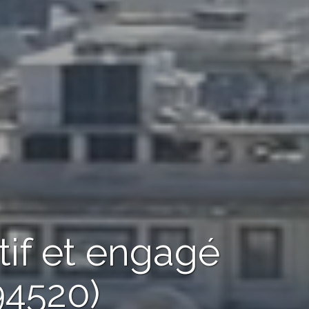
tif et engagé
94520)