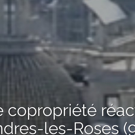
 copropriété réac
dres-les-Roses (