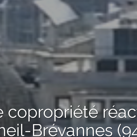
 copropriété réac
meil-Brévannes (9