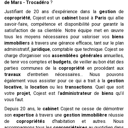
de Mars - Trocadéro
?
Justifiant de 20 ans d’expérience dans la
gestion
de
copropriété
, Cojest est un
cabinet
basé à
Paris
qui allie
savoir-faire, compétence et disponibilité pour garantir la
satisfaction de sa clientèle. Notre équipe met en œuvre
tous les moyens nécessaires pour valoriser vos
biens
immobiliers
à travers une gérance efficace, tant sur le plan
administratif,
juridique
, comptable que technique. Cojest se
charge d’organiser vos
assemblées générales
annuelles,
de tenir vos comptes et
budgets
, de veiller au bon état des
parties communes de la
copropriété
en procédant aux
travaux
d’entretien nécessaires… Nous pouvons
également vous assister pour ce qui a trait à la
gestion
locative
, la
location
ou les
transactions
. Quel que soit
votre
projet
, Cojest est l’
administrateur
de
biens
qu’il
vous faut.
Depuis 20 ans, le
cabinet
Cojest ne cesse de démontrer
son
expertise
à travers une
gestion
immobilière
réussie
de
copropriétés
d’habitation et autres. Nous
accompagnons tous les
copropriétaires
au quotidien dans