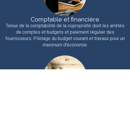
Comptable et financière
Tenue de la comptabilité de la copropriété dont les arrêtés
de comptes et budgets et paiement régulier des
fournisseurs. Pilotage du budget courant et travaux pour un
maximum d'économie.
Technique
Interventions courantes et entretien rigoureux de la
copropriété. Travaux d'entretien, études et gros travaux.
Nous sollicitons les aides et ouvertures de crédits
nécessaires au financement.