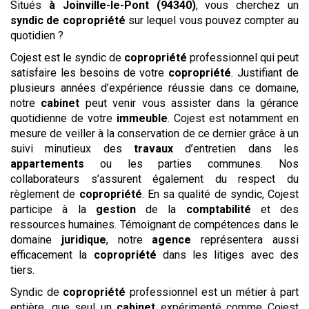
Situés
à Joinville-le-Pont (94340)
, vous cherchez un
syndic de copropriété
sur lequel vous pouvez compter au
quotidien ?
Cojest est le syndic de
copropriété
professionnel qui peut
satisfaire les besoins de votre
copropriété
. Justifiant de
plusieurs années d’expérience réussie dans ce domaine,
notre
cabinet
peut venir vous assister dans la gérance
quotidienne de votre
immeuble
. Cojest est notamment en
mesure de veiller à la conservation de ce dernier grâce à un
suivi minutieux des
travaux
d’entretien dans les
appartements
ou les parties communes. Nos
collaborateurs s’assurent également du respect du
règlement de
copropriété
. En sa qualité de syndic, Cojest
participe à la
gestion
de la
comptabilité
et des
ressources humaines. Témoignant de compétences dans le
domaine
juridique
, notre
agence
représentera aussi
efficacement la
copropriété
dans les litiges avec des
tiers.
Syndic de
copropriété
professionnel est un métier à part
entière, que seul un
cabinet
expérimenté comme Cojest