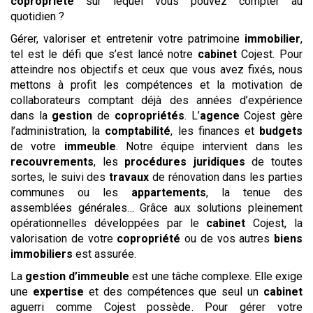
copropriété
sur lequel vous pouvez compter au
quotidien ?
Gérer, valoriser et entretenir votre patrimoine
immobilier
,
tel est le défi que s’est lancé notre
cabinet
Cojest. Pour
atteindre nos objectifs et ceux que vous avez fixés, nous
mettons à profit les compétences et la motivation de
collaborateurs comptant déjà des années d’expérience
dans la
gestion
de
copropriétés
. L’
agence
Cojest gère
l’administration, la
comptabilité
, les finances et
budgets
de votre
immeuble
. Notre équipe intervient dans les
recouvrements
, les
procédures
juridiques
de toutes
sortes, le suivi des
travaux
de rénovation dans les parties
communes ou les
appartements
, la tenue des
assemblées générales… Grâce aux solutions pleinement
opérationnelles développées par le
cabinet
Cojest, la
valorisation de votre
copropriété
ou de vos autres
biens
immobiliers
est assurée.
La
gestion
d’immeuble
est une tâche complexe. Elle exige
une
expertise
et des compétences que seul un
cabinet
aguerri comme Cojest possède. Pour gérer votre