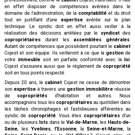
en effet disposer de compétences avérées dans le
domaine de l’administration, de la
comptabilité
et du droit
tout en justifiant d’une
expertise
avérée sur le plan
technique. Le syndic doit en effet aussi veiller à la
réalisation des décisions arrêtées par le
syndicat
des
copropriétaires
durant les
assemblées générales
.
Autant de compétences que possèdent pourtant le
cabinet
Cojest et son équipe. Ils veilleront à ce que la
gestion
de
votre
immeuble
soit en parfaite conformité avec la
loi
.
Cojest s’assurera aussi que le règlement de
copropriété
soit en tous points respecté.
Depuis 20 ans, le
cabinet
Cojest ne cesse de démontrer
son
expertise
à travers une
gestion
immobilière
réussie
de
copropriétés
d’habitation et autres. Nous
accompagnons tous les
copropriétaires
au quotidien dans
les tâches chronophages et fastidieuses afférentes au
syndic de
copropriété
. Vous êtes
copropriétaires
d’un
ou de plusieurs
lots
dans le
Val-de-Marne
, les
Hauts-de-
Seine
, les
Yvelines
,
l’Essonne
, la
Seine-et-Marne
, la