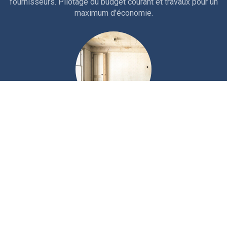
fournisseurs. Pilotage du budget courant et travaux pour un
maximum d'économie.
Technique
Interventions courantes et entretien rigoureux de la
copropriété. Travaux d'entretien, études et gros travaux.
Nous sollicitons les aides et ouvertures de crédits
nécessaires au financement.