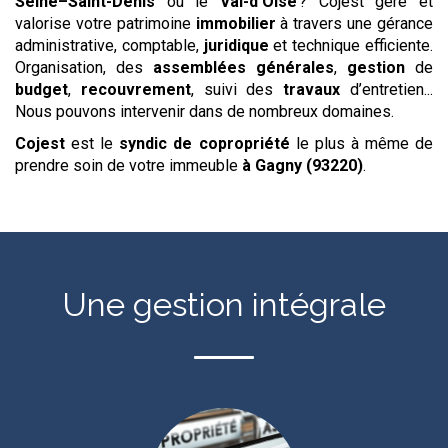
Seine–Saint-Denis
ou le
Val-d’Oise
? Cojest gère et
valorise votre patrimoine
immobilier
à travers une gérance
administrative, comptable,
juridique
et technique efficiente.
Organisation, des
assemblées générales
,
gestion
de
budget
,
recouvrement
, suivi des
travaux
d’entretien...
Nous pouvons intervenir dans de nombreux domaines.
Cojest
est le
syndic de copropriété
le plus à même de
prendre soin de votre immeuble
à Gagny (93220)
.
Une gestion intégrale