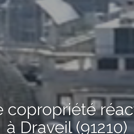
 copropriété réac
à Draveil (91210)