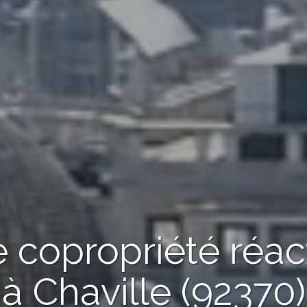
 copropriété réac
à Chaville (92370)