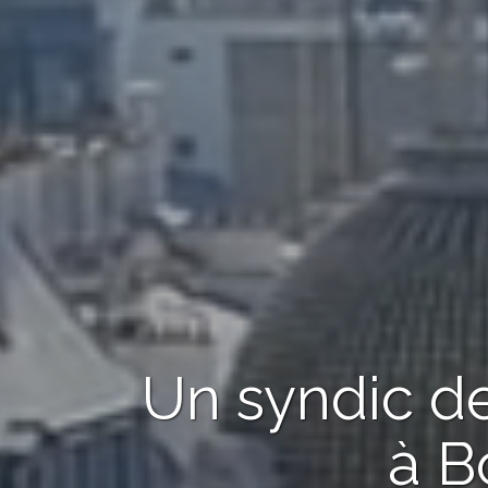
Un syndic de
à B