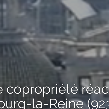
 copropriété réac
ourg-la-Reine (92