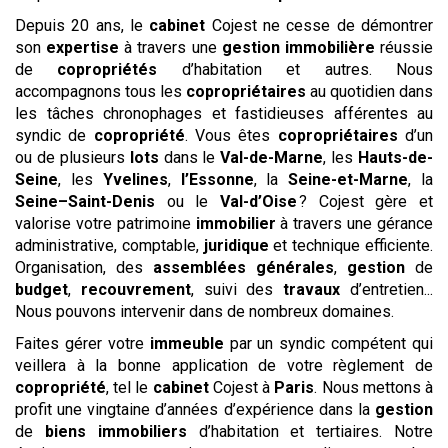
Depuis 20 ans, le
cabinet
Cojest ne cesse de démontrer
son
expertise
à travers une
gestion
immobilière
réussie
de
copropriétés
d’habitation et autres. Nous
accompagnons tous les
copropriétaires
au quotidien dans
les tâches chronophages et fastidieuses afférentes au
syndic de
copropriété
. Vous êtes
copropriétaires
d’un
ou de plusieurs
lots
dans le
Val-de-Marne
, les
Hauts-de-
Seine
, les
Yvelines
,
l’Essonne
, la
Seine-et-Marne
, la
Seine–Saint-Denis
ou le
Val-d’Oise
? Cojest gère et
valorise votre patrimoine
immobilier
à travers une gérance
administrative, comptable,
juridique
et technique efficiente.
Organisation, des
assemblées générales
,
gestion
de
budget
,
recouvrement
, suivi des
travaux
d’entretien...
Nous pouvons intervenir dans de nombreux domaines.
Faites gérer votre
immeuble
par un syndic compétent qui
veillera à la bonne application de votre règlement de
copropriété
, tel le
cabinet
Cojest à
Paris
. Nous mettons à
profit une vingtaine d’années d’expérience dans la
gestion
de
biens
immobiliers
d’habitation et tertiaires. Notre